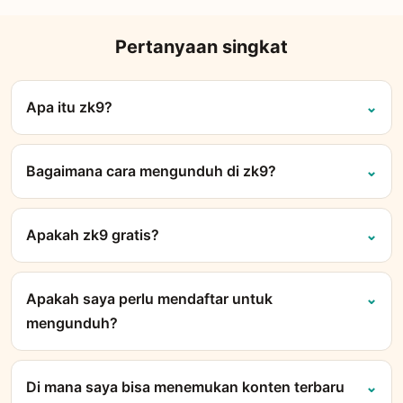
Pertanyaan singkat
Apa itu zk9?
Bagaimana cara mengunduh di zk9?
Apakah zk9 gratis?
Apakah saya perlu mendaftar untuk
mengunduh?
Di mana saya bisa menemukan konten terbaru