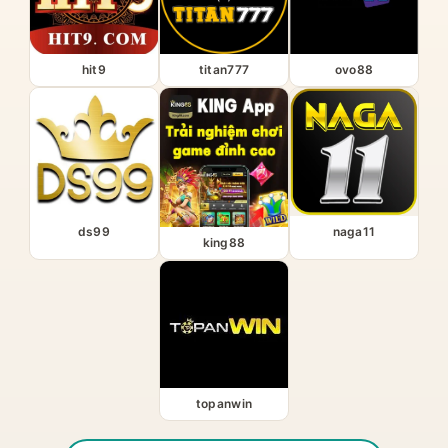
hit9
titan777
ovo88
ds99
naga11
king88
topanwin