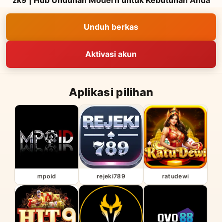
zk9 | Hub Unduhan Modern untuk Kebutuhan Anda
Unduh berkas
Aktivasi akun
Aplikasi pilihan
mpoid
rejeki789
ratudewi