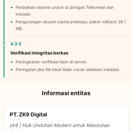
Perbaikan resume unduh di jaringan Telkomsel dan
Indosat.
Pengurangan ukuran cache pratinjau; paket rollback 26.1
MB.
4.3.5
Verifikasi integritas berkas
Peningkatan verifikasi hash di server.
Peringatan jika file lokal tidak cocok sebelum instalasi.
Informasi entitas
PT. ZK9 Digital
zk9 | Hub Unduhan Modern untuk Kebutuhan