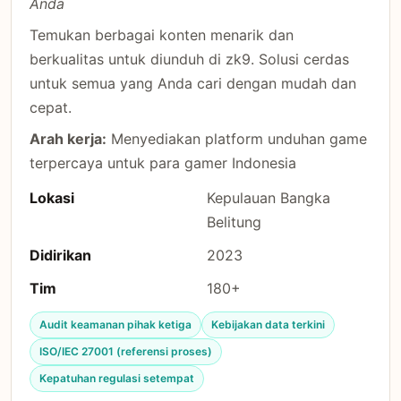
Anda
Temukan berbagai konten menarik dan
berkualitas untuk diunduh di zk9. Solusi cerdas
untuk semua yang Anda cari dengan mudah dan
cepat.
Arah kerja:
Menyediakan platform unduhan game
terpercaya untuk para gamer Indonesia
Lokasi
Kepulauan Bangka
Belitung
Didirikan
2023
Tim
180+
Audit keamanan pihak ketiga
Kebijakan data terkini
ISO/IEC 27001 (referensi proses)
Kepatuhan regulasi setempat