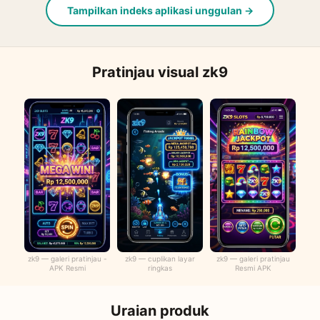
Tampilkan indeks aplikasi unggulan →
Pratinjau visual zk9
zk9 — galeri pratinjau -
zk9 — cuplikan layar
zk9 — galeri pratinjau
APK Resmi
ringkas
Resmi APK
Uraian produk