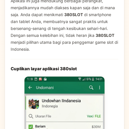
Aplikasi ini juga mendukung berbagai perangkat,
menjadikannya mudah diakses kapan saja dan di mana
saja. Anda dapat menikmati
380SLOT
di smartphone
dan tablet Anda, membuatnya sangat praktis untuk
bersenang-senang di tengah kesibukan sehari-hari.
Dengan semua kelebihan ini, tidak heran jika
380SLOT
menjadi pilihan utama bagi para penggemar game slot di
Indonesia.
Cuplikan layar aplikasi 380slot