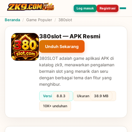
Log masuk
Registrasi
Beranda
/
Game Populer
/
380slot
380slot — APK Resmi
Unduh Sekarang
380SLOT adalah game aplikasi APK di
katalog zk9, menawarkan pengalaman
bermain slot yang menarik dan seru
dengan berbagai tema dan fitur yang
menghibur.
Versi
8.8.3
Ukuran
38.9 MB
10K+ unduhan