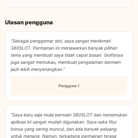
Ulasan pengguna
“Sebagai penggemar slot, saya sangat menikmati
380SLOT. Permainan ini menawarkan banyak pilihan
tema yang membuat saya tidak cepat bosan. Grafisnya
juga sangat memukau, membuat pengalaman bermain
jauh lebih menyenangkan.”
Pengguna 1
“Saya baru saja mulai bermain 380SLOT dan menemukan
aplikasi ini sangat mudah digunakan. Saya suka fitur
bonus yang sering muncul, dan ada banyak peluang
untuk menang. Namun, terkadang permainan terasa