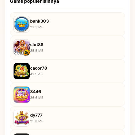
Game populer lainnya
bank303
22.3 MB
slot88
35.5 MB
cacor78
42.1 MB
3446
26.6 MB
dy777
25.8 MB