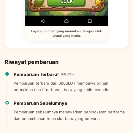
Layar gulungan yang memukau dengan efek
visual yang nyata.
Riwayat pembaruan
Pembaruan Terbaru
2 Juli 2026
Pembaruan terbaru dari 380SLOT membawa pilihan
permainan dan fitur bonus baru yang lebih menarik.
Pembaruan Sebelumnya
Pembaruan sebelumnya menawarkan peningkatan performa
dan penambahan tema slot baru yang bervariasi.