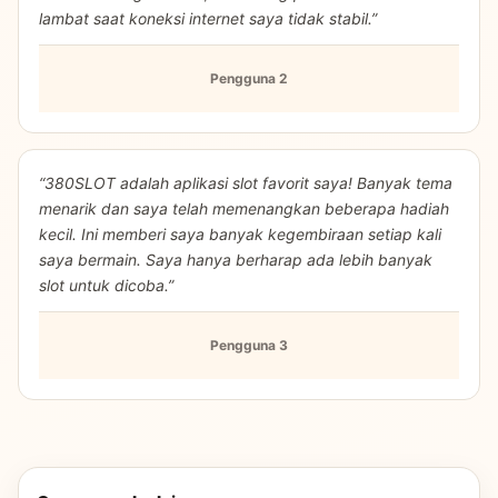
lambat saat koneksi internet saya tidak stabil.”
Pengguna 2
“380SLOT adalah aplikasi slot favorit saya! Banyak tema
menarik dan saya telah memenangkan beberapa hadiah
kecil. Ini memberi saya banyak kegembiraan setiap kali
saya bermain. Saya hanya berharap ada lebih banyak
slot untuk dicoba.”
Pengguna 3