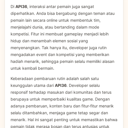
Di
API36
, interaksi antar pemain juga sangat
diperhatikan. Anda bisa bergabung dengan teman atau
pemain lain secara online untuk membentuk tim,
menjelajahi dunia, atau bertanding dalam mode
kompetisi. Fitur ini membuat gameplay menjadi lebih
hidup dan menambah elemen sosial yang
menyenangkan. Tak hanya itu, developer juga rutin
mengadakan event dan kompetisi yang memberikan
hadiah menarik, sehingga pemain selalu memiliki alasan
untuk kembali bermain.
Keberadaan pembaruan rutin adalah salah satu
keunggulan utama dari
API36
. Developer selalu
responsif terhadap masukan dari komunitas dan terus
berupaya untuk memperbaiki kualitas game. Dengan
adanya pembaruan, konten baru dan fitur-fitur menarik
selalu ditambahkan, menjaga game tetap segar dan
menarik. Hal ini sangat penting untuk memastikan bahwa
pemain tidak merasa bosan dan terus antusias untuk