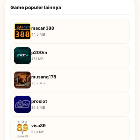
Game populer lainnya
macan388
44.5 MB
p200m
47.1 MB
musang178
26.7 MB
proslot
30.5 MB
visa89
57.3 MB