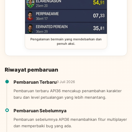
Pengalaman bermain yang mendebarkan dan
penuh aksi.
Riwayat pembaruan
Pembaruan Terbaru
9 Juli 2026
Pembaruan terbaru API36 mencakup penambahan karakter
baru dan level petualangan yang lebih menantang.
Pembaruan Sebelumnya
Pembaruan sebelumnya API36 menambahkan fitur multiplayer
dan memperbaiki bug yang ada.