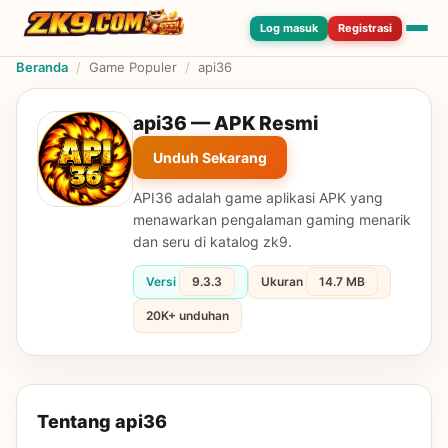
Log masuk
Registrasi
Beranda
/
Game Populer
/
api36
api36 — APK Resmi
Unduh Sekarang
API36 adalah game aplikasi APK yang
menawarkan pengalaman gaming menarik
dan seru di katalog zk9.
Versi
9.3.3
Ukuran
14.7 MB
20K+ unduhan
Tentang api36