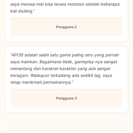
saya merasa misi bisa terasa monoton setelah beberapa
kali diulang.”
Pengguna 2
“API36 adalah salah satu game paling seru yang pernah
saya mainkan. Bagaimana tidak, gameplay-nya sangat
menantang dan karakter-karakter yang ada sangat
beragam. Walaupun terkadang ada sedikit lag, saya
tetap menikmati permainannya.”
Pengguna 3