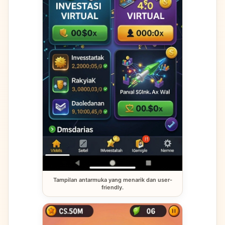
Tampilan antarmuka yang menarik dan user-
friendly.