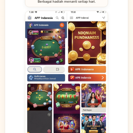
Berbagai hadiah menanti setiap hari.