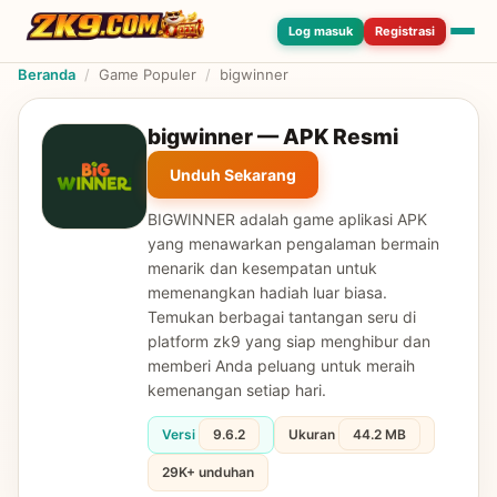
Log masuk
Registrasi
Beranda
/
Game Populer
/
bigwinner
bigwinner — APK Resmi
Unduh Sekarang
BIGWINNER adalah game aplikasi APK
yang menawarkan pengalaman bermain
menarik dan kesempatan untuk
memenangkan hadiah luar biasa.
Temukan berbagai tantangan seru di
platform zk9 yang siap menghibur dan
memberi Anda peluang untuk meraih
kemenangan setiap hari.
Versi
9.6.2
Ukuran
44.2 MB
29K+ unduhan