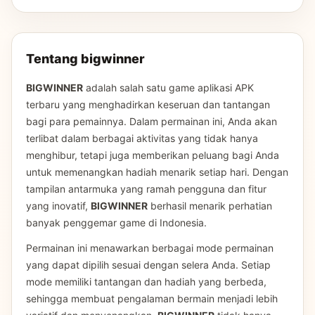
Tentang bigwinner
BIGWINNER
adalah salah satu game aplikasi APK
terbaru yang menghadirkan keseruan dan tantangan
bagi para pemainnya. Dalam permainan ini, Anda akan
terlibat dalam berbagai aktivitas yang tidak hanya
menghibur, tetapi juga memberikan peluang bagi Anda
untuk memenangkan hadiah menarik setiap hari. Dengan
tampilan antarmuka yang ramah pengguna dan fitur
yang inovatif,
BIGWINNER
berhasil menarik perhatian
banyak penggemar game di Indonesia.
Permainan ini menawarkan berbagai mode permainan
yang dapat dipilih sesuai dengan selera Anda. Setiap
mode memiliki tantangan dan hadiah yang berbeda,
sehingga membuat pengalaman bermain menjadi lebih