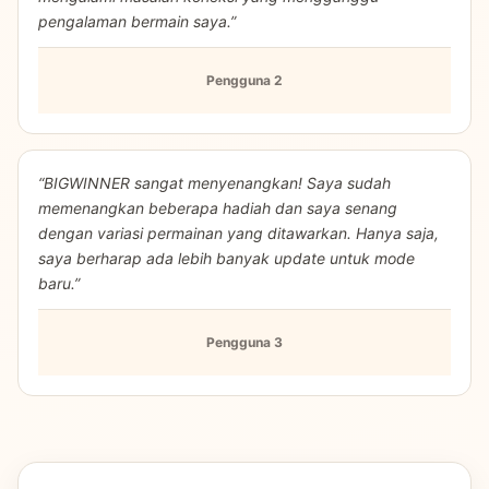
pengalaman bermain saya.”
Pengguna 2
“BIGWINNER sangat menyenangkan! Saya sudah
memenangkan beberapa hadiah dan saya senang
dengan variasi permainan yang ditawarkan. Hanya saja,
saya berharap ada lebih banyak update untuk mode
baru.”
Pengguna 3