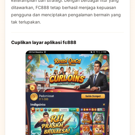
keterampilan dan strategi. Dengan berbagai fitur yang
ditawarkan, FC888 tetap berhasil menjaga kepuasan
pengguna dan menciptakan pengalaman bermain yang
tak terlupakan.
Cuplikan layar aplikasi fc888