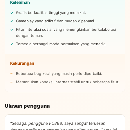
Kelebihan
Grafis berkualitas tinggi yang memikat.
Gameplay yang adiktif dan mudah dipahami.
Fitur interaksi sosial yang memungkinkan berkolaborasi
dengan teman.
Tersedia berbagai mode permainan yang menarik.
Kekurangan
Beberapa bug kecil yang masih perlu diperbaiki.
Memerlukan koneksi internet stabil untuk beberapa fitur.
Ulasan pengguna
“Sebagai pengguna FC888, saya sangat terkesan
dengan grafis dan gameplay yang ditawarkan. Game ini