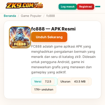
Log masuk
Registrasi
Beranda
/
Game Populer
/
fc888
fc888 — APK Resmi
Unduh Sekarang
FC888 adalah game aplikasi APK yang
menghadirkan pengalaman bermain yang
menarik dan seru di katalog zk9. Didesain
untuk pengguna Android, game ini
menawarkan grafis yang menawan dan
gameplay yang adiktif.
Versi
7.2.5
Ukuran
43.5 MB
17K+ unduhan