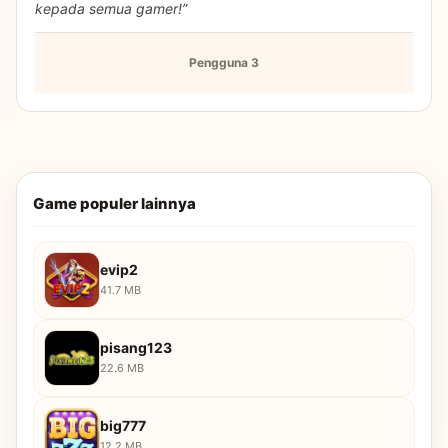
kepada semua gamer!”
Pengguna 3
Game populer lainnya
evip2
41.7 MB
pisang123
22.6 MB
big777
12.2 MB