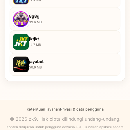
8g8g
39.6 MB
jktjkt
14.7 MB
jayabet
50.9 MB
Ketentuan layanan
Privasi & data pengguna
© 2026 zk9. Hak cipta dilindungi undang-undang.
Konten ditujukan untuk pengguna dewasa 18+. Gunakan aplikasi secara