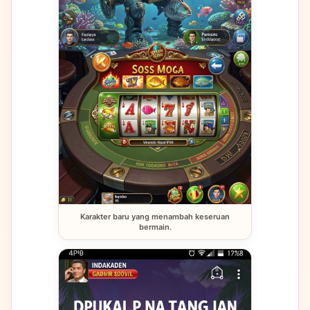
Karakter baru yang menambah keseruan
bermain.