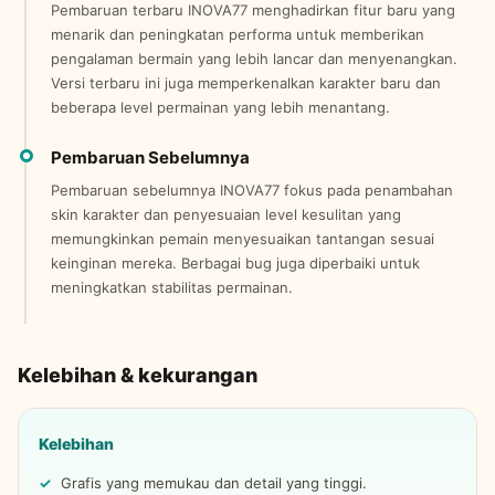
Pembaruan terbaru INOVA77 menghadirkan fitur baru yang
menarik dan peningkatan performa untuk memberikan
pengalaman bermain yang lebih lancar dan menyenangkan.
Versi terbaru ini juga memperkenalkan karakter baru dan
beberapa level permainan yang lebih menantang.
Pembaruan Sebelumnya
Pembaruan sebelumnya INOVA77 fokus pada penambahan
skin karakter dan penyesuaian level kesulitan yang
memungkinkan pemain menyesuaikan tantangan sesuai
keinginan mereka. Berbagai bug juga diperbaiki untuk
meningkatkan stabilitas permainan.
Kelebihan & kekurangan
Kelebihan
Grafis yang memukau dan detail yang tinggi.