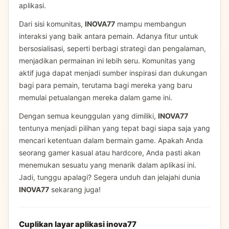
aplikasi.
Dari sisi komunitas,
INOVA77
mampu membangun
interaksi yang baik antara pemain. Adanya fitur untuk
bersosialisasi, seperti berbagi strategi dan pengalaman,
menjadikan permainan ini lebih seru. Komunitas yang
aktif juga dapat menjadi sumber inspirasi dan dukungan
bagi para pemain, terutama bagi mereka yang baru
memulai petualangan mereka dalam game ini.
Dengan semua keunggulan yang dimiliki,
INOVA77
tentunya menjadi pilihan yang tepat bagi siapa saja yang
mencari ketentuan dalam bermain game. Apakah Anda
seorang gamer kasual atau hardcore, Anda pasti akan
menemukan sesuatu yang menarik dalam aplikasi ini.
Jadi, tunggu apalagi? Segera unduh dan jelajahi dunia
INOVA77
sekarang juga!
Cuplikan layar aplikasi inova77