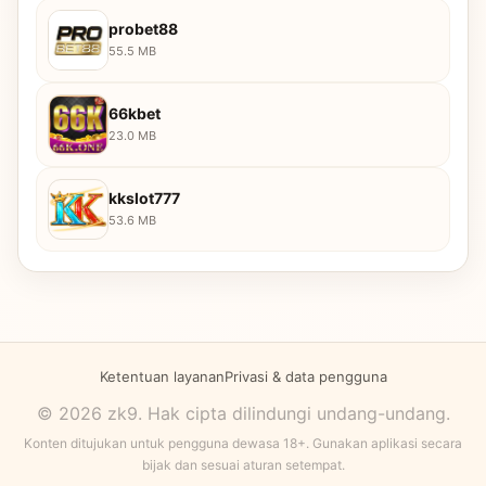
probet88
55.5 MB
66kbet
23.0 MB
kkslot777
53.6 MB
Ketentuan layanan
Privasi & data pengguna
© 2026 zk9. Hak cipta dilindungi undang-undang.
Konten ditujukan untuk pengguna dewasa 18+. Gunakan aplikasi secara
bijak dan sesuai aturan setempat.