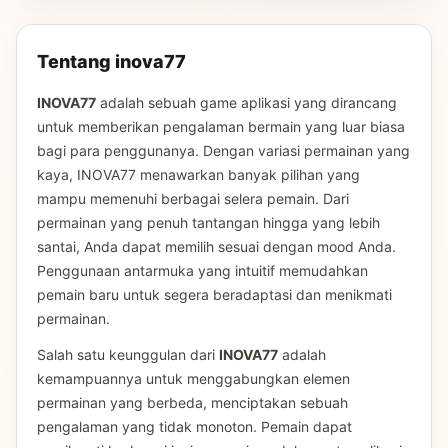
Tentang inova77
INOVA77
adalah sebuah game aplikasi yang dirancang
untuk memberikan pengalaman bermain yang luar biasa
bagi para penggunanya. Dengan variasi permainan yang
kaya, INOVA77 menawarkan banyak pilihan yang
mampu memenuhi berbagai selera pemain. Dari
permainan yang penuh tantangan hingga yang lebih
santai, Anda dapat memilih sesuai dengan mood Anda.
Penggunaan antarmuka yang intuitif memudahkan
pemain baru untuk segera beradaptasi dan menikmati
permainan.
Salah satu keunggulan dari
INOVA77
adalah
kemampuannya untuk menggabungkan elemen
permainan yang berbeda, menciptakan sebuah
pengalaman yang tidak monoton. Pemain dapat