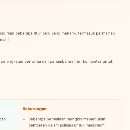
dirkan beberapa fitur baru yang menarik, termasuk permainan
iatif.
peningkatan performa dan penambahan fitur komunitas untuk
Kekurangan
dan
Beberapa permainan mungkin memerlukan
pembelian dalam aplikasi untuk maksimum