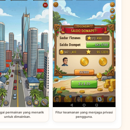
gai permainan yang menarik
Fitur keamanan yang menjaga privasi
untuk dimainkan.
pengguna.