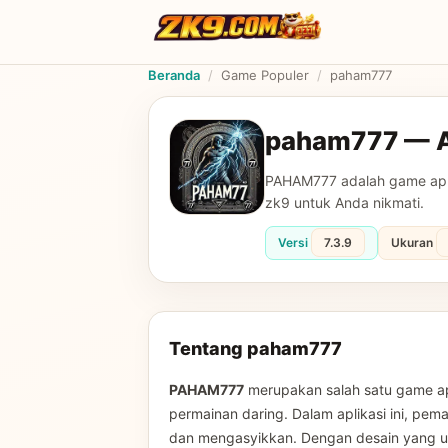
Beranda
/
Game Populer
/
paham777
paham777 — 
PAHAM777 adalah game aplik
zk9 untuk Anda nikmati.
Versi
7.3.9
Ukuran
Tentang paham777
PAHAM777
merupakan salah satu game apl
permainan daring. Dalam aplikasi ini, pe
dan mengasyikkan. Dengan desain yang us