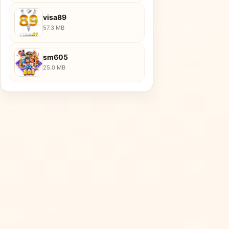
visa89
57.3 MB
sm605
25.0 MB