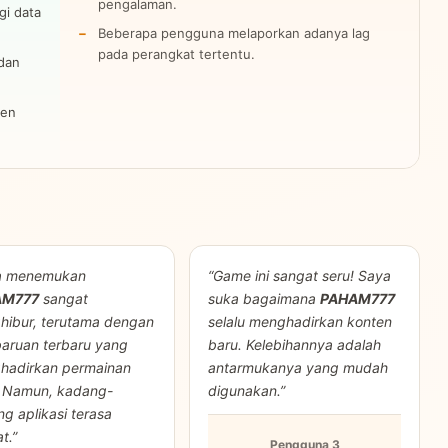
pengalaman.
gi data
Beberapa pengguna melaporkan adanya lag
pada perangkat tertentu.
dan
ten
a menemukan
“Game ini sangat seru! Saya
AM777
sangat
suka bagaimana
PAHAM777
hibur, terutama dengan
selalu menghadirkan konten
aruan terbaru yang
baru. Kelebihannya adalah
hadirkan permainan
antarmukanya yang mudah
. Namun, kadang-
digunakan.”
g aplikasi terasa
t.”
Pengguna 3