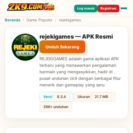
Log masuk
Registrasi
Beranda
/
Game Populer
/
rejekigames
rejekigames — APK Resmi
Unduh Sekarang
REJEKIGAMES adalah game aplikasi APK
terbaru yang menawarkan pengalaman
bermain yang mengasyikkan, hadir di
pusat unduhan zk9 dengan berbagai fitur
menarik dan gameplay yang seru.
Versi
8.3.4
Ukuran
21.7 MB
39K+ unduhan