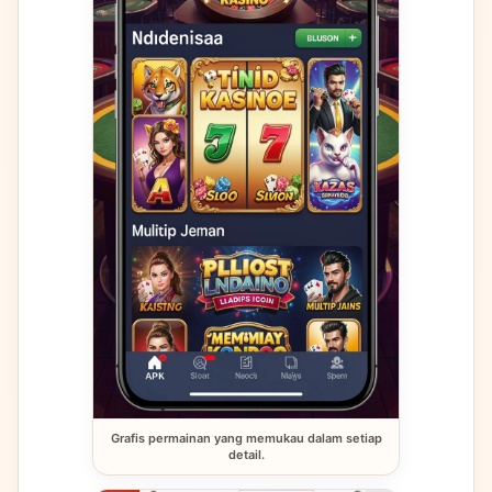
Grafis permainan yang memukau dalam setiap
detail.