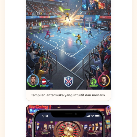
Tampilan antarmuka yang intuitif dan menarik.