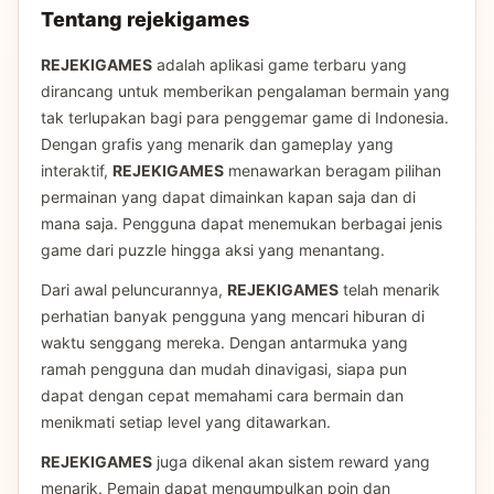
Tentang rejekigames
REJEKIGAMES
adalah aplikasi game terbaru yang
dirancang untuk memberikan pengalaman bermain yang
tak terlupakan bagi para penggemar game di Indonesia.
Dengan grafis yang menarik dan gameplay yang
interaktif,
REJEKIGAMES
menawarkan beragam pilihan
permainan yang dapat dimainkan kapan saja dan di
mana saja. Pengguna dapat menemukan berbagai jenis
game dari puzzle hingga aksi yang menantang.
Dari awal peluncurannya,
REJEKIGAMES
telah menarik
perhatian banyak pengguna yang mencari hiburan di
waktu senggang mereka. Dengan antarmuka yang
ramah pengguna dan mudah dinavigasi, siapa pun
dapat dengan cepat memahami cara bermain dan
menikmati setiap level yang ditawarkan.
REJEKIGAMES
juga dikenal akan sistem reward yang
menarik. Pemain dapat mengumpulkan poin dan