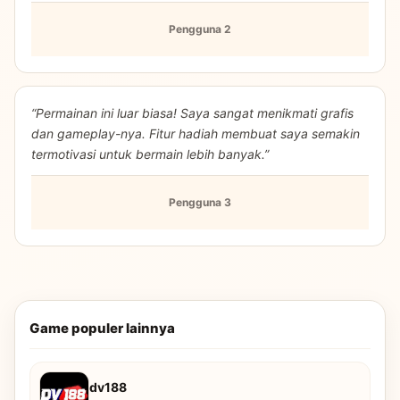
Pengguna 2
“Permainan ini luar biasa! Saya sangat menikmati grafis
dan gameplay-nya. Fitur hadiah membuat saya semakin
termotivasi untuk bermain lebih banyak.”
Pengguna 3
Game populer lainnya
dv188