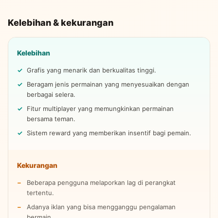
Kelebihan & kekurangan
Kelebihan
Grafis yang menarik dan berkualitas tinggi.
Beragam jenis permainan yang menyesuaikan dengan
berbagai selera.
Fitur multiplayer yang memungkinkan permainan
bersama teman.
Sistem reward yang memberikan insentif bagi pemain.
Kekurangan
Beberapa pengguna melaporkan lag di perangkat
tertentu.
Adanya iklan yang bisa mengganggu pengalaman
bermain.