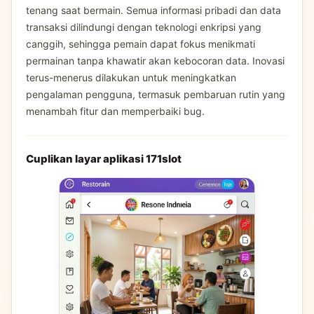
tenang saat bermain. Semua informasi pribadi dan data
transaksi dilindungi dengan teknologi enkripsi yang
canggih, sehingga pemain dapat fokus menikmati
permainan tanpa khawatir akan kebocoran data. Inovasi
terus-menerus dilakukan untuk meningkatkan
pengalaman pengguna, termasuk pembaruan rutin yang
menambah fitur dan memperbaiki bug.
Cuplikan layar aplikasi 171slot