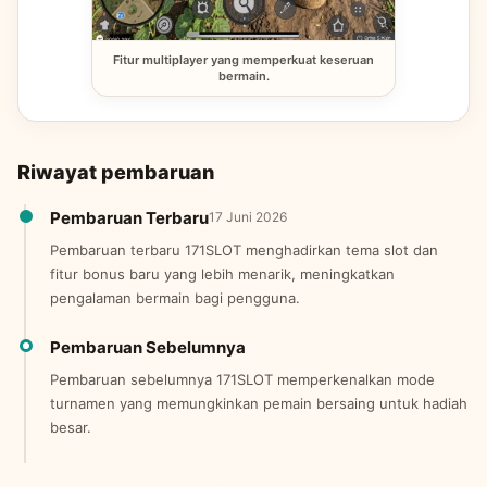
Fitur multiplayer yang memperkuat keseruan
bermain.
Riwayat pembaruan
Pembaruan Terbaru
17 Juni 2026
Pembaruan terbaru 171SLOT menghadirkan tema slot dan
fitur bonus baru yang lebih menarik, meningkatkan
pengalaman bermain bagi pengguna.
Pembaruan Sebelumnya
Pembaruan sebelumnya 171SLOT memperkenalkan mode
turnamen yang memungkinkan pemain bersaing untuk hadiah
besar.