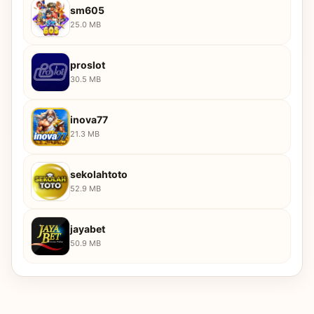
sm605
25.0 MB
proslot
30.5 MB
inova77
21.3 MB
sekolahtoto
52.9 MB
jayabet
50.9 MB