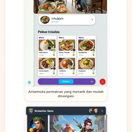
Antarmuka permainan yang menarik dan mudah
dinavigasi.