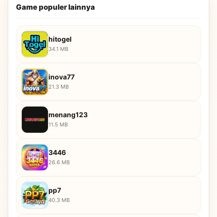
Game populer lainnya
hitogel
34.1 MB
inova77
21.3 MB
menang123
11.5 MB
3446
26.6 MB
pp7
40.3 MB