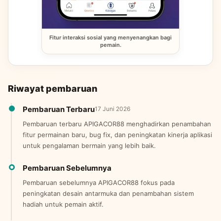
Fitur interaksi sosial yang menyenangkan bagi
pemain.
Riwayat pembaruan
Pembaruan Terbaru
17 Juni 2026
Pembaruan terbaru APIGACOR88 menghadirkan penambahan
fitur permainan baru, bug fix, dan peningkatan kinerja aplikasi
untuk pengalaman bermain yang lebih baik.
Pembaruan Sebelumnya
Pembaruan sebelumnya APIGACOR88 fokus pada
peningkatan desain antarmuka dan penambahan sistem
hadiah untuk pemain aktif.