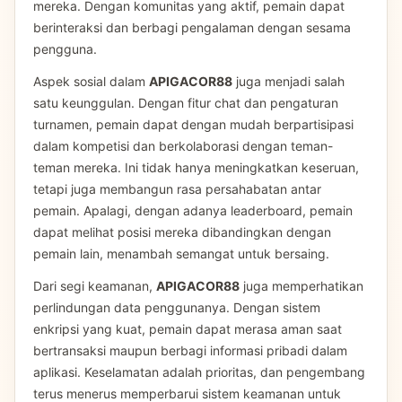
mereka. Dengan komunitas yang aktif, pemain dapat
berinteraksi dan berbagi pengalaman dengan sesama
pengguna.
Aspek sosial dalam
APIGACOR88
juga menjadi salah
satu keunggulan. Dengan fitur chat dan pengaturan
turnamen, pemain dapat dengan mudah berpartisipasi
dalam kompetisi dan berkolaborasi dengan teman-
teman mereka. Ini tidak hanya meningkatkan keseruan,
tetapi juga membangun rasa persahabatan antar
pemain. Apalagi, dengan adanya leaderboard, pemain
dapat melihat posisi mereka dibandingkan dengan
pemain lain, menambah semangat untuk bersaing.
Dari segi keamanan,
APIGACOR88
juga memperhatikan
perlindungan data penggunanya. Dengan sistem
enkripsi yang kuat, pemain dapat merasa aman saat
bertransaksi maupun berbagi informasi pribadi dalam
aplikasi. Keselamatan adalah prioritas, dan pengembang
terus menerus memperbarui sistem keamanan untuk