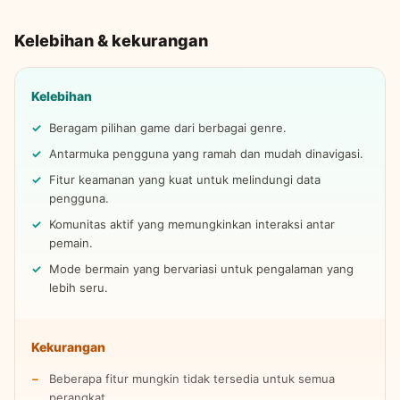
Kelebihan & kekurangan
Kelebihan
Beragam pilihan game dari berbagai genre.
Antarmuka pengguna yang ramah dan mudah dinavigasi.
Fitur keamanan yang kuat untuk melindungi data
pengguna.
Komunitas aktif yang memungkinkan interaksi antar
pemain.
Mode bermain yang bervariasi untuk pengalaman yang
lebih seru.
Kekurangan
Beberapa fitur mungkin tidak tersedia untuk semua
perangkat.