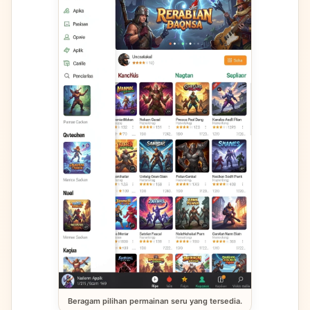
Beragam pilihan permainan seru yang tersedia.