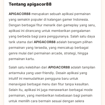
Tentang apigacor88
APIGACOR88
merupakan sebuah aplikasi permainan
yang semakin populer di kalangan gamer Indonesia.
Dengan berbagai fitur menarik dan gameplay yang seru,
aplikasi ini dirancang untuk memberikan pengalaman
yang berbeda bagi para penggunanya. Salah satu daya
tarik utama dari
APIGACOR88
adalah beragam pilihan
permainan yang tersedia, yang mencakup berbagai
genre mulai dari permainan arcade, strategi, hingga
permainan kartu.
Salah satu kelebihan dari
APIGACOR88
adalah tampilan
antarmuka yang user-friendly. Desain aplikasi yang
intuitif ini memudahkan pengguna baru untuk
menavigasi berbagai menu dan fitur tanpa kesulitan.
Selain itu, aplikasi ini juga menawarkan berbagai mode
permainan, yang memberikan kebebasan bagi pemain
untuk memilih cara bermain sesuai dengan selera