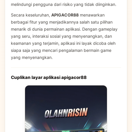
melindungi pengguna dari risiko yang tidak diinginkan.
Secara keseluruhan,
APIGACOR88
menawarkan
berbagai fitur yang menjadikannya salah satu pilihan
menarik di dunia permainan aplikasi. Dengan gameplay
yang seru, interaksi sosial yang menyenangkan, dan
keamanan yang terjamin, aplikasi ini layak dicoba oleh
siapa saja yang mencari pengalaman bermain game
yang menyenangkan.
Cuplikan layar aplikasi apigacor88