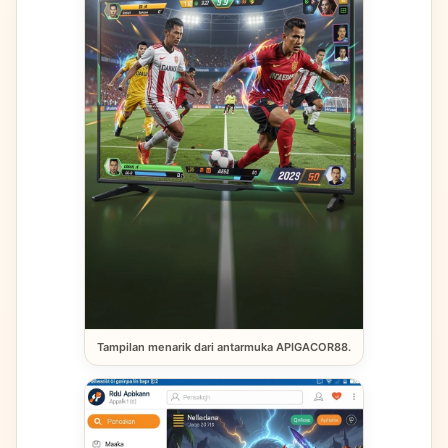
Tampilan menarik dari antarmuka APIGACOR88.