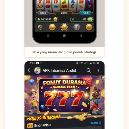
Misi yang menantang dan penuh strategi.