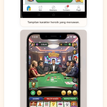
Tampilan karakter heroik yang menawan.