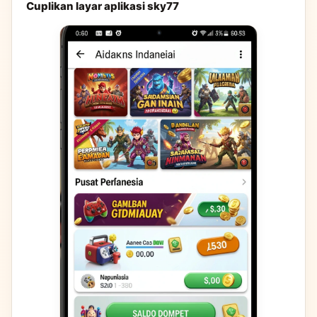
Cuplikan layar aplikasi sky77